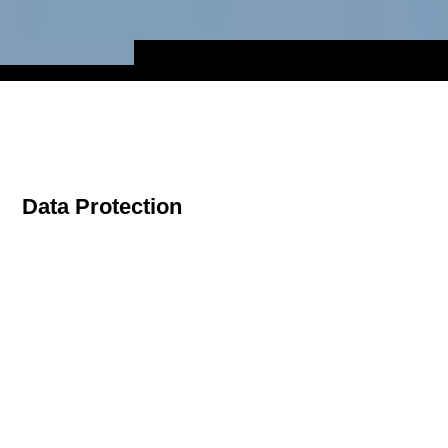
Datenschutz
Data Protection
Datenschutzerklärung gemäß DSGVO
Wir freuen uns über den Besuch unserer Website sowie
über Ihr Interesse an unserer Arbeit. Wir nehmen den
Schutz Ihrer privaten Daten ernst und wir möchten, dass
Sie sich beim Besuch unserer Internetseiten wohl und
sicher fühlen. Im Folgenden stellen wir kurz dar, wie wir
Ihre Daten schützen und was es für Sie bedeutet, wenn